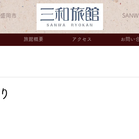
県盛岡市
SANW
旅館概要
アクセス
お問い
日
り