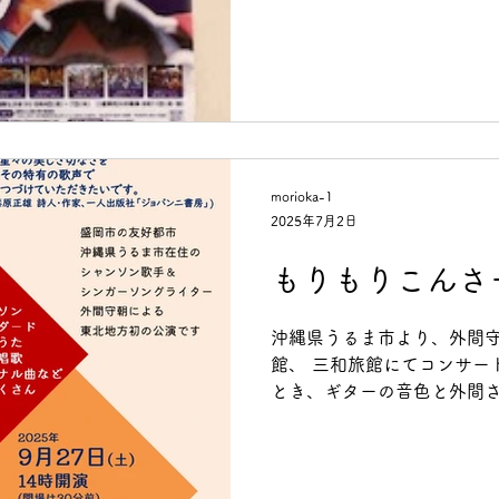
分ほどです
morioka-1
2025年7月2日
もりもりこんさ
沖縄県うるま市より、外間守
館、 三和旅館にてコンサー
とき、ギターの音色と外間
ださい みなさまのご来館を
******************************