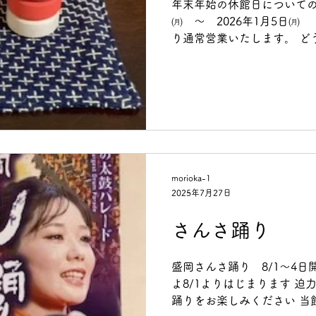
年末年始の休館日についてのお
㈪ ～ 2026年1月5日㈪
り通常営業いたします。 どうぞよろしくお願い申し上げ
ます。
morioka-1
2025年7月27日
さんさ踊り
盛岡さんさ踊り 8/1～4日
よ8/1よりはじまります 
踊りをお楽しみください 当