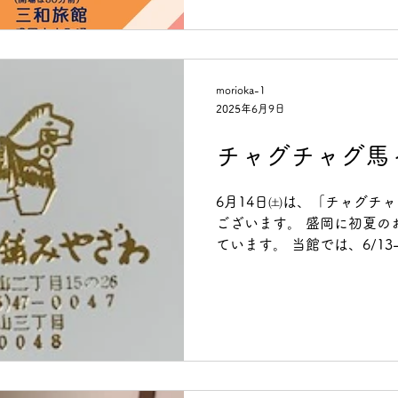
morioka-1
2025年6月9日
チャグチャグ馬
6月14日㈯は、「チャグチ
ございます。 盛岡に初夏の
ています。 当館では、6/1
「馬っこ本舗みやざわ」さ
馬っこにちなんだお菓子、
わいい...